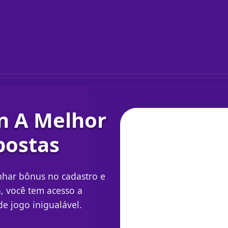
in A Melhor
postas
nhar bônus no cadastro e
, você tem acesso a
e jogo inigualável.