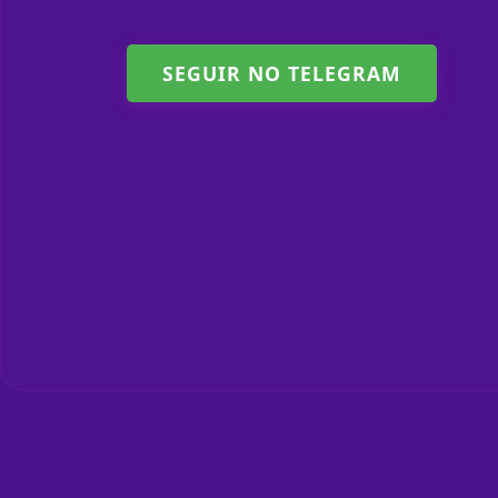
SEGUIR NO TELEGRAM