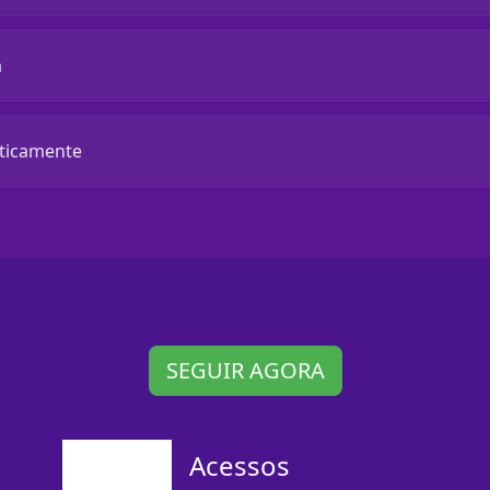
a
aticamente
SEGUIR AGORA
Acessos