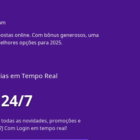
ram
postas online. Com bônus generosos, uma
melhores opções para 2025.
cias em Tempo Real
24/7
e todas as novidades, promoções e
7J Com Login em tempo real!