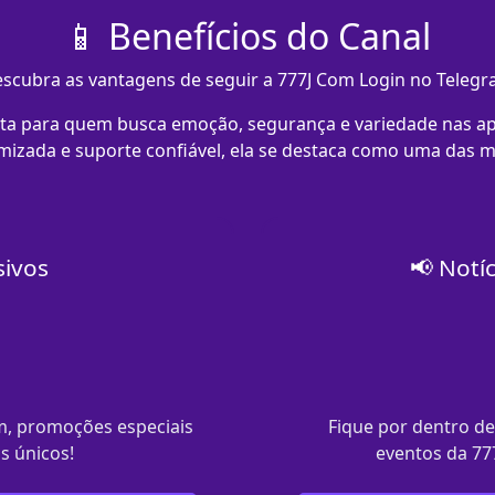
📱 Benefícios do Canal
scubra as vantagens de seguir a 777J Com Login no Teleg
ta para quem busca emoção, segurança e variedade nas a
imizada e suporte confiável, ela se destaca como uma das 
sivos
📢 Notí
m, promoções especiais
Fique por dentro d
s únicos!
eventos da 77