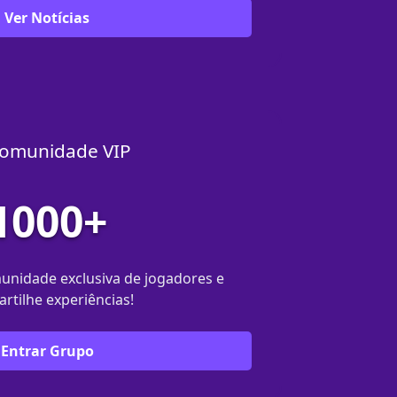
Ver Notícias
Comunidade VIP
1000+
unidade exclusiva de jogadores e
rtilhe experiências!
Entrar Grupo