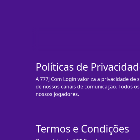
Políticas de Privacida
A 777J Com Login valoriza a privacidade de
de nossos canais de comunicação. Todos os 
nossos jogadores.
Termos e Condições