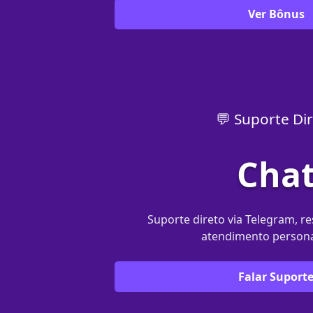
Ver Bônus
💬 Suporte Di
Cha
Suporte direto via Telegram, r
atendimento persona
Falar Suport