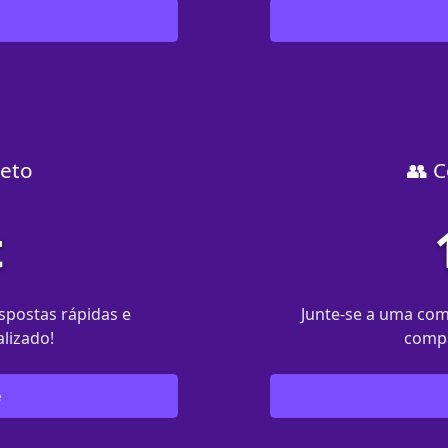
reto
👥 
t
espostas rápidas e
Junte-se a uma com
lizado!
compa
e