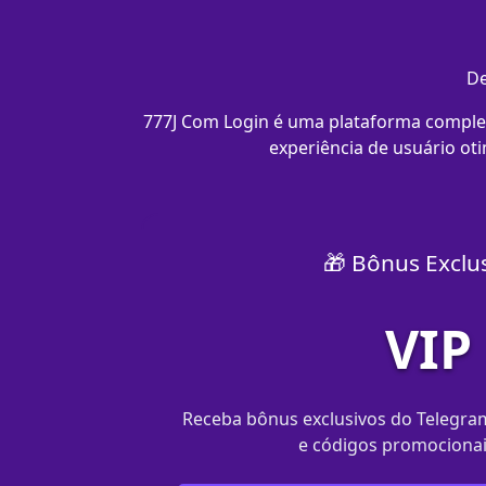
De
777J Com Login é uma plataforma comple
experiência de usuário ot
🎁 Bônus Exclu
VIP
Receba bônus exclusivos do Telegra
e códigos promocionai