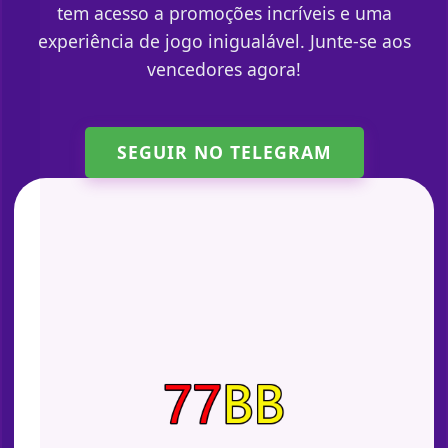
tem acesso a promoções incríveis e uma
experiência de jogo inigualável. Junte-se aos
vencedores agora!
SEGUIR NO TELEGRAM