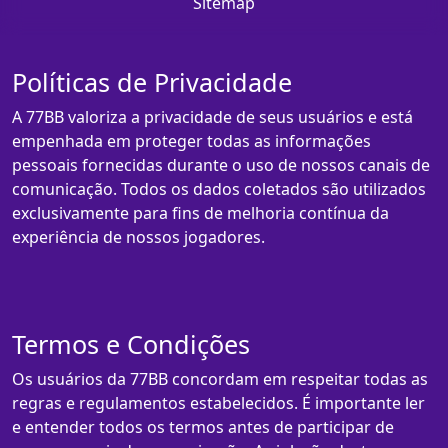
Sitemap
Políticas de Privacidade
A 77BB valoriza a privacidade de seus usuários e está
empenhada em proteger todas as informações
pessoais fornecidas durante o uso de nossos canais de
comunicação. Todos os dados coletados são utilizados
exclusivamente para fins de melhoria contínua da
experiência de nossos jogadores.
Termos e Condições
Os usuários da 77BB concordam em respeitar todas as
regras e regulamentos estabelecidos. É importante ler
e entender todos os termos antes de participar de