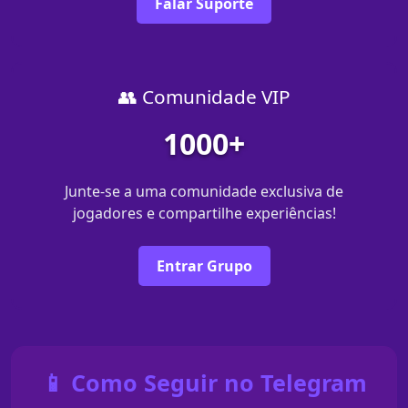
Falar Suporte
👥 Comunidade VIP
1000+
Junte-se a uma comunidade exclusiva de
jogadores e compartilhe experiências!
Entrar Grupo
📱 Como Seguir no Telegram