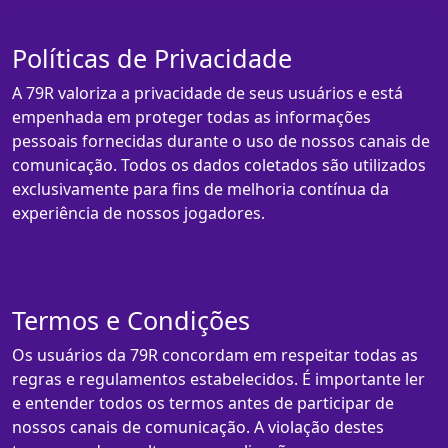
Políticas de Privacidade
A 79R valoriza a privacidade de seus usuários e está
empenhada em proteger todas as informações
pessoais fornecidas durante o uso de nossos canais de
comunicação. Todos os dados coletados são utilizados
exclusivamente para fins de melhoria contínua da
experiência de nossos jogadores.
Termos e Condições
Os usuários da 79R concordam em respeitar todas as
regras e regulamentos estabelecidos. É importante ler
e entender todos os termos antes de participar de
nossos canais de comunicação. A violação destes