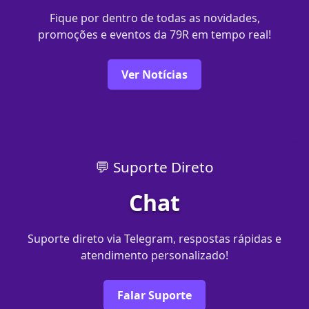
Fique por dentro de todas as novidades,
promoções e eventos da 79R em tempo real!
Ver Notícias
💬 Suporte Direto
Chat
Suporte direto via Telegram, respostas rápidas e
atendimento personalizado!
Falar Suporte