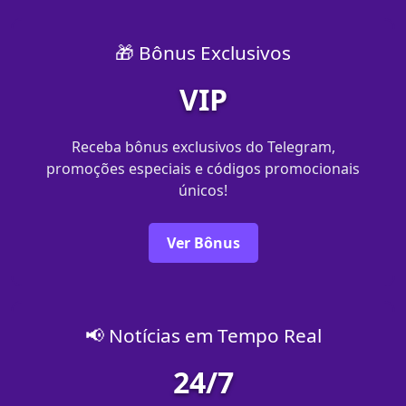
🎁 Bônus Exclusivos
VIP
Receba bônus exclusivos do Telegram,
promoções especiais e códigos promocionais
únicos!
Ver Bônus
📢 Notícias em Tempo Real
24/7