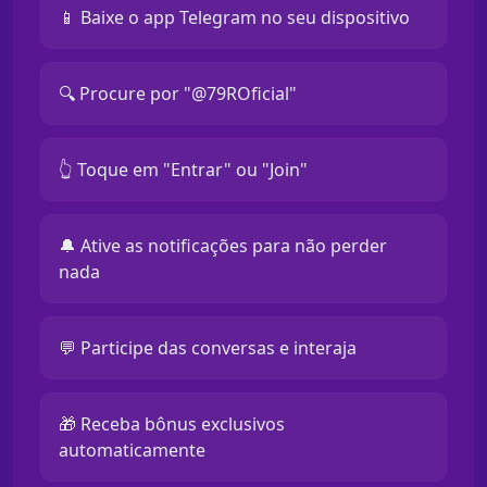
📱 Baixe o app Telegram no seu dispositivo
🔍 Procure por "@79ROficial"
👆 Toque em "Entrar" ou "Join"
🔔 Ative as notificações para não perder
nada
💬 Participe das conversas e interaja
🎁 Receba bônus exclusivos
automaticamente