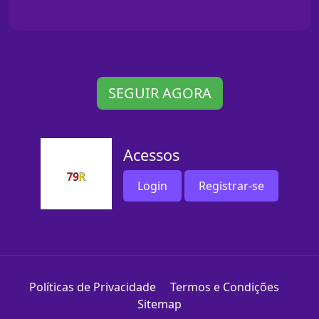
SEGUIR AGORA
Acessos
Login
Registrar-se
Políticas de Privacidade
Termos e Condições
Sitemap